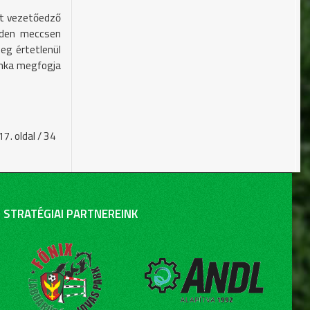
lt vezetőedző
nden meccsen
eg értetlenül
munka megfogja
17. oldal / 34
STRATÉGIAI PARTNEREINK