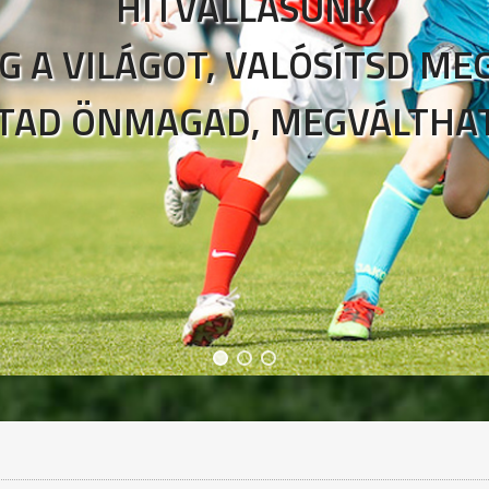
HITVALLÁSUNK
G A VILÁGOT, VALÓSÍTSD M
TAD ÖNMAGAD, MEGVÁLTHATO