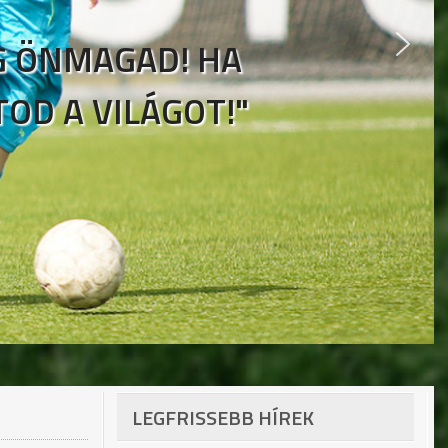
EG ÖNMAGAD! HA
D A VILÁGOT!"
LEGFRISSEBB HÍREK