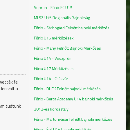
Sopron - Főnix FC U15
MLSZ U15 Regionális Bajnokság
Főnix - Sárbogárd Felnőtt bajnoki mérkőzés
Főnix U15 mérkőzések
Főnix - Mány Felnőtt Bajnoki Mérkőzés
Főnix U14 - Veszprém
Főnix U17 Mérkőzések
Főnix U14 - Csákvár
vették fel
len volt a
Főnix - DUFK Felnőtt bajnoki mérkőzés
Főnix - Barca Academy U14 bajnoki mérkőzés
nem tudtunk
2012-es korosztály
Főnix - Martonvásár felnőtt bajnoki mérkőzés
Főnix - Èrd U14 bajnoki mérkőzés