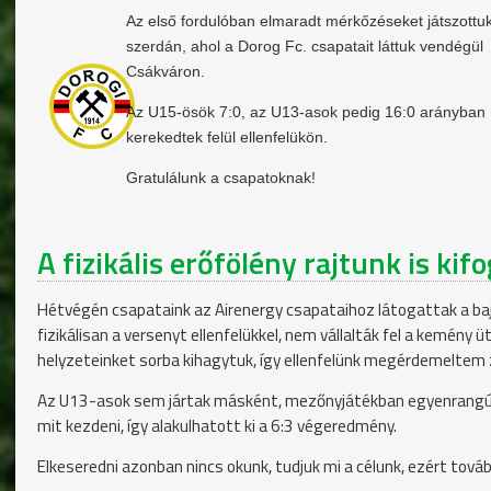
Az első fordulóban elmaradt mérkőzéseket játszottuk
szerdán, ahol a Dorog Fc. csapatait láttuk vendégül
Csákváron.
Az U15-ösök 7:0, az U13-asok pedig 16:0 arányban
kerekedtek felül ellenfelükön.
Gratulálunk a csapatoknak!
A fizikális erőfölény rajtunk is kif
Hétvégén csapataink az Airenergy csapataihoz látogattak a bajn
fizikálisan a versenyt ellenfelükkel, nem vállalták fel a kemény
helyzeteinket sorba kihagytuk, így ellenfelünk megérdemeltem 
Az U13-asok sem jártak másként, mezőnyjátékban egyenrangúak v
mit kezdeni, így alakulhatott ki a 6:3 végeredmény.
Elkeseredni azonban nincs okunk, tudjuk mi a célunk, ezért továb