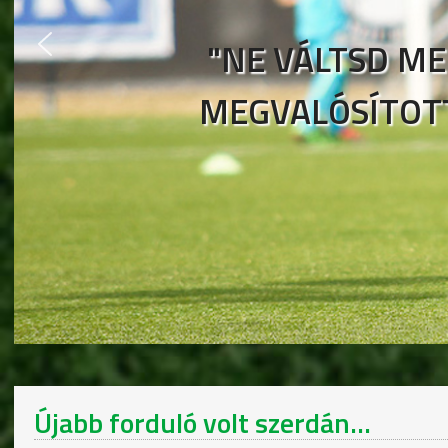
"NE VÁLTSD ME
MEGVALÓSÍTOT
Újabb forduló volt szerdán...