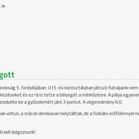
 le
ogott
okság 5. fordulójában. U15-ös korosztályban játszó fiataljaink nem 
 ütközéseket és ez rá is tette a bélyegét a mérkőzésre. A pálya egyenet
zsebelte be a győzelemért járó 3 pontot. A végeredmény 6:0.
oltun, a srácok derekasan helytálltak, de a fizikális erőfölénnyel 
b kell dolgoznunk!