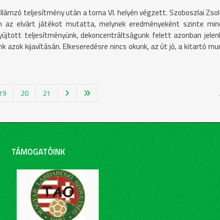
ámzó teljesítmény után a torna VI. helyén végzett. Szoboszlai Zso
n az elvárt játékot mutatta, melynek eredményeként szinte mi
tott teljesítményünk, dekoncentráltságunk felett azonban jelenl
unk azok kijavításán. Elkeseredésre nincs okunk, az út jó, a kitartó 
19
20
21
TÁMOGATÓINK