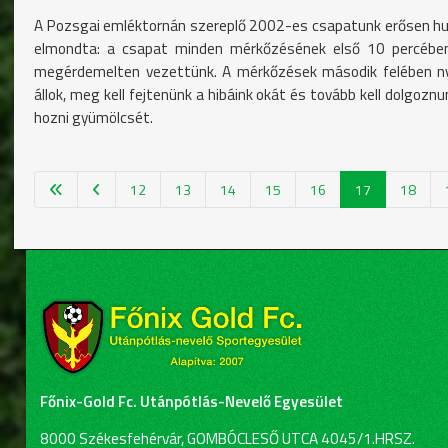
A Pozsgai emléktornán szereplő 2002-es csapatunk erősen hull
elmondta: a csapat minden mérkőzésének első 10 percébe
megérdemelten vezettünk. A mérkőzések második felében nyúj
állok, meg kell fejtenünk a hibáink okát és tovább kell dolgozn
hozni gyümölcsét.
12
13
14
15
16
17
18
Főnix-Gold Fc. Utánpótlás-Nevelő Egyesület
8000 Székesfehérvár, GOMBÓCLESŐ UTCA 4045/1.HRSZ.