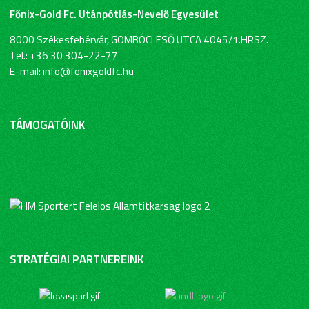
Főnix-Gold Fc. Utánpótlás-Nevelő Egyesület
8000 Székesfehérvár, GOMBÓCLESŐ UTCA 4045/1.HRSZ.
Tel.: +36 30 304-22-77
E-mail: info@fonixgoldfc.hu
TÁMOGATÓINK
STRATÉGIAI PARTNEREINK