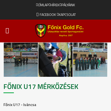
CÍMLAP
HÍREK
PÁLYÁINK
FACEBOOK
KAPCSOLAT
FŐNIX U17 MÉRKŐZÉSEK
Főnix U17 - Iváncsa