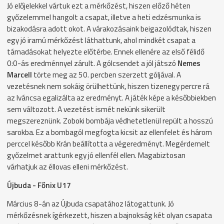
Jó előjelekkel vártuk ezt a mérkőzést, hiszen előző héten
győzelemmel hangolt a csapat, illetve a heti edzésmunka is
bizakodásra adott okot. A várakozásaink beigazolódtak, hiszen
egy jó iramú mérkőzést láthattunk, ahol mindkét csapat a
támadásokat helyezte előtérbe. Ennek ellenére az első félidő
0:0-ás eredménnyel zárult. A gólcsendet a jól játszó
Nemes
Marcell
törte meg az 50. percben szerzett góljával. A
vezetésnek nem sokáig örülhettünk, hiszen tizenegy percre rá
az Iváncsa egalizálta az eredményt. A játék képe a későbbiekben
sem változott. A vezetést ismét nekünk sikerült
megszereznünk. Zoboki bombája védhetetlenül repült a hosszú
sarokba. Ez a bombagól megfogta kicsit az ellenfelet és három
perccel később Krán beállította a végeredményt. Megérdemelt
győzelmet arattunk egy jó ellenfél ellen. Magabiztosan
várhatjuk az éllovas elleni mérkőzést.
Újbuda - Főnix U17
Március 8-án az Újbuda csapatához látogattunk. Jó
mérkőzésnek ígérkezett, hiszen a bajnokság két olyan csapata