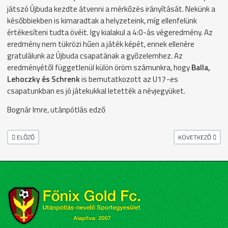
játszó Újbuda kezdte átvenni a mérkőzés irányítását. Nekünk a
későbbiekben is kimaradtak a helyzeteink, míg ellenfelünk
értékesíteni tudta övéit. Igy kialakul a 4:0-ás végeredmény. Az
eredmény nem tükrözi hűen a játék képét, ennek ellenére
gratulálunk az Újbuda csapatának a győzelemhez. Az
eredményétől függetlenül külön öröm számunkra, hogy
Balla,
Lehoczky és Schrenk
is bemutatkozott az U17-es
csapatunkban es jó játekukkal letették a névjegyüket.
Bognár Imre, utánpótlás edző
ELŐZŐ CIKK: FŐNIX U14 - VESZPRÉM
KÖVETKEZŐ CIKK:
ELŐZŐ
KÖVETKEZŐ