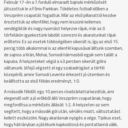
Február 17-én a 7.forduló elmaradt bajnoki mérkőzését
játszottuk le a Főnix Parkban. Tökéletes futball időben a
Veszprém csapatát fogadtuk. Már az első pillanattól kezdve
éreztettük az ellenféllel, hogy nem leszünk kellemes
vendéglátók és nagy nyomást helyezve rájuk, már az ő
térfelükön igyekeztünk labdát szerezni és akaratunkat rájuk
erőltetni. Ez az esetek többségében sikerült is, így az első 15.
percig több alkalommal is az ellenfél kapusával álltunk szemben,
de sajnos a Krán, Mohai, Somodi hármasból egyik sem talált a
kapuba. A helyzeteket végül a 43.percben sikerült gólra
váltanunk. Jófejű végzett el egy szabadrúgást a térfél
közepéről, amire Somodi Levente érkezett jó ütemben és
beállította az első félidei eredményt, 1:0.
A második félidőt egy 10 perces rövidzárlattal kezdtük, ami
elegendő volt a jó erőkből álló Veszprém csapatának, hogy
megfordítsa a mérkőzés állását 1:2. A helyzeten az sem
segített, hogy a második gól után, sérülés miatt, változtatást
kellett eszközölni. Nagy akarásnak nyögés a vége. Tipikus eset,
hogy hátrányban a játékunk kapkodóssá és pontatlanná válik,