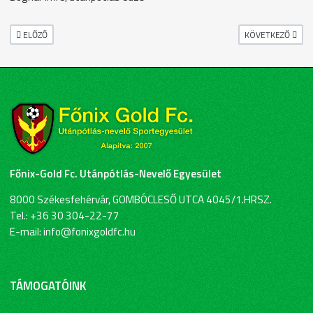
ELŐZŐ CIKK: MÓR - FŐNIX FELNŐTT MEGYE I. MÉRKŐZÉS
KÖVETKEZŐ CIKK:
ELŐZŐ
KÖVETKEZŐ
Főnix-Gold Fc. Utánpótlás-Nevelő Egyesület
8000 Székesfehérvár, GOMBÓCLESŐ UTCA 4045/1.HRSZ.
Tel.: +36 30 304-22-77
E-mail: info@fonixgoldfc.hu
TÁMOGATÓINK