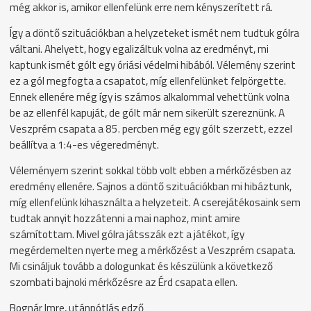
még akkor is, amikor ellenfelünk erre nem kényszerített rá.
Így a döntő szituációkban a helyzeteket ismét nem tudtuk gólra
váltani. Ahelyett, hogy egalizáltuk volna az eredményt, mi
kaptunk ismét gólt egy óriási védelmi hibából. Vélemény szerint
ez a gól megfogta a csapatot, míg ellenfelünket felpörgette.
Ennek ellenére még így is számos alkalommal vehettünk volna
be az ellenfél kapuját, de gólt már nem sikerült szereznünk. A
Veszprém csapata a 85. percben még egy gólt szerzett, ezzel
beállítva a 1:4-es végeredményt.
Véleményem szerint sokkal több volt ebben a mérkőzésben az
eredmény ellenére. Sajnos a döntő szituációkban mi hibáztunk,
míg ellenfelünk kihasználta a helyzeteit. A cserejátékosaink sem
tudtak annyit hozzátenni a mai naphoz, mint amire
számítottam. Mivel gólra játsszák ezt a játékot, így
megérdemelten nyerte meg a mérkőzést a Veszprém csapata.
Mi csináljuk tovább a dologunkat és készülünk a következő
szombati bajnoki mérkőzésre az Érd csapata ellen.
Bognár Imre, utánpótlás edző