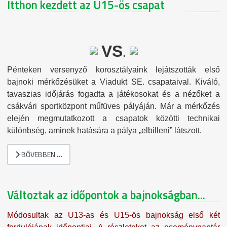
Itthon kezdett az U15-ös csapat
.
VS
Pénteken versenyző korosztályaink lejátszották első
bajnoki mérkőzésüket a Viadukt SE. csapataival. Kiváló,
tavaszias időjárás fogadta a játékosokat és a nézőket a
csákvári sportközpont műfüves pályáján. Már a mérkőzés
elején megmutatkozott a csapatok közötti technikai
különbség, aminek hatására a pálya „elbilleni” látszott.
BŐVEBBEN …
Változtak az időpontok a bajnokságban...
Módosultak az U13-as és U15-ös bajnokság első két