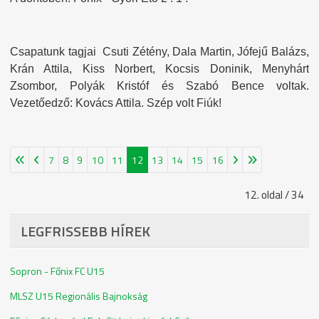
Csapatunk tagjai Csuti Zétény, Dala Martin, Jófejű Balázs,
Krán Attila, Kiss Norbert, Kocsis Doninik, Menyhárt
Zsombor, Polyák Kristóf és Szabó Bence voltak.
Vezetőedző: Kovács Attila. Szép volt Fiúk!
7
8
9
10
11
12
13
14
15
16
12. oldal / 34
LEGFRISSEBB HÍREK
Sopron - Főnix FC U15
MLSZ U15 Regionális Bajnokság