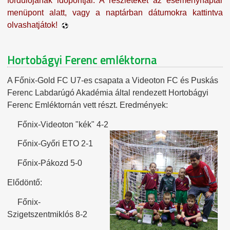
fordulójának időpontjai. A részleteket az eseménynaptár
menüpont alatt, vagy a naptárban dátumokra kattintva
olvashatjátok!
Hortobágyi Ferenc emléktorna
A Főnix-Gold FC U7-es csapata a Videoton FC és Puskás
Ferenc Labdarúgó Akadémia által rendezett Hortobágyi
Ferenc Emléktornán vett részt.
Eredmények:
Főnix-Videoton "kék" 4-2
Főnix-Győri ETO 2-1
Főnix-Pákozd 5-0
Elődöntő:
Főnix-
Szigetszentmiklós 8-2