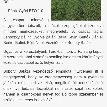
Döntő:
Főnix-Győri ETO 1-0
A csapat mindvégig
nagyszerűen játszott, a srácok szép gólokat szerezve
minden mérkőzésüket megnyerték.
A csapat tagjai:
Lehoczky Bálint, Györke Zalán, Balla Kevin, Bertók Dániel,
Berkei Bálint, Böjti Noel. Vezetőedző: Bobory Balázs.
Ugyanez a korosztályunk Törökbálinton, a Farsang-kupán
is szerepelt, ahol számára némileg ismeretlen körülmények
között 8 csapatból az 5. helyen zárt.
Bobory Balázs vezetőedző elmondta: "Érdemes itt is
megjegyezni, hogy az eredményesség nem a gyerekek
játékán múlt, mert az első, megilletődött mérkőzésüktől
eltekintve tudatos focijukkal nem csak saját szurkolóik,
hanem a csarnokban helyet foglaló többi szakember és
szülő elismerését is kivívták"