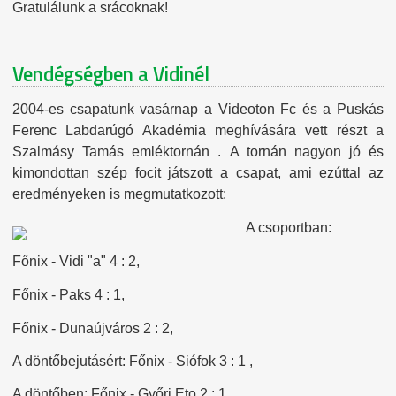
Gratulálunk a srácoknak!
Vendégségben a Vidinél
2004-es csapatunk vasárnap a Videoton Fc és a Puskás
Ferenc Labdarúgó Akadémia meghívására vett részt a
Szalmásy Tamás emléktornán . A tornán nagyon jó és
kimondottan szép focit játszott a csapat, ami ezúttal az
eredményeken is megmutatkozott:
A csoportban:
Főnix - Vidi "a" 4 : 2,
Főnix - Paks 4 : 1,
Főnix - Dunaújváros 2 : 2,
A döntőbejutásért: Főnix - Siófok 3 : 1 ,
A döntőben:
Főnix - Győri Eto 2 : 1 .