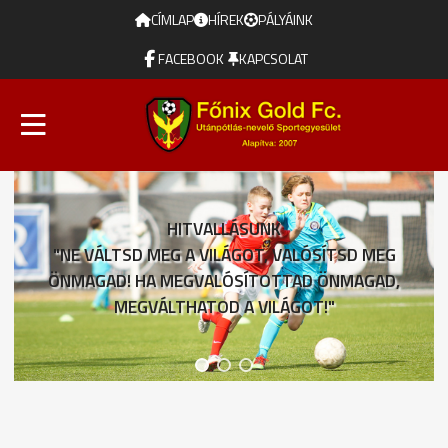
CÍMLAP
HÍREK
PÁLYÁINK
FACEBOOK
KAPCSOLAT
HITVALLÁSUNK
"NE VÁLTSD MEG A VILÁGOT, VALÓSÍTSD MEG
ÖNMAGAD! HA MEGVALÓSÍTOTTAD ÖNMAGAD,
MEGVÁLTHATOD A VILÁGOT!"