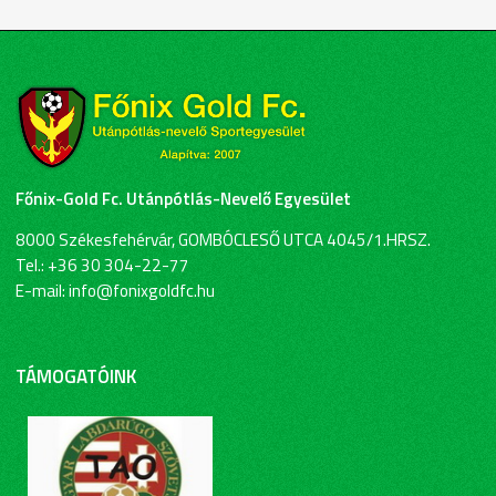
Főnix-Gold Fc. Utánpótlás-Nevelő Egyesület
8000 Székesfehérvár, GOMBÓCLESŐ UTCA 4045/1.HRSZ.
Tel.: +36 30 304-22-77
E-mail: info@fonixgoldfc.hu
TÁMOGATÓINK