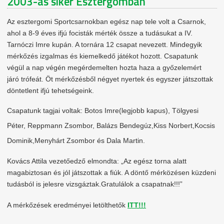
2003-as siker Esztergomban
Az esztergomi Sportcsarnokban egész nap tele volt a Csarnok,
ahol a 8-9 éves ifjú focisták mérték össze a tudásukat a IV.
Tarnóczi Imre kupán. A tornára 12 csapat nevezett. Mindegyik
mérkőzés izgalmas és kiemelkedő játékot hozott. Csapatunk
végül a nap végén megérdemelten hozta haza a győzelemért
járó trófeát. Öt mérkőzésből négyet nyertek és egyszer játszottak
döntetlent ifjú tehetségeink.
Csapatunk tagjai voltak: Botos Imre(legjobb kapus), Tölgyesi
Péter, Reppmann Zsombor, Balázs Bendegúz,Kiss Norbert,Kocsis
Dominik,Menyhárt Zsombor és Dala Martin.
Kovács Attila vezetőedző elmondta: „Az egész torna alatt
magabiztosan és jól játszottak a fiúk. A döntő mérközésen küzdeni
tudásból is jelesre vizsgáztak.Gratulálok a csapatnak!!!”
A mérkőzések eredményei letölthetők
ITT!!!