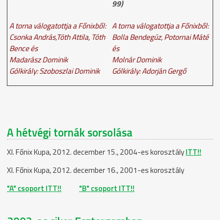
99)
A torna válogatottja a Főnixből:
A torna válogatottja a Főnixből:
Csonka András,Tóth Attila, Tóth
Bolla Bendegúz, Potornai Máté
Bence és
és
Madarász Dominik
Molnár Dominik
Gólkirály: Szoboszlai Dominik
Gólkirály: Adorján Gergő
A hétvégi tornák sorsolása
XI. Főnix Kupa, 2012. december 15., 2004-es korosztály
ITT!!
XI. Főnix Kupa, 2012. december 16., 2001-es korosztály
"A" csoport ITT!!
"B" csoport ITT!!