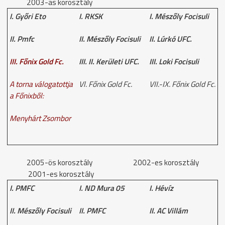
2003-as korosztály
I. Győri Eto
I. RKSK
I. Mészőly Focisuli
II. Pmfc
II. Mészőly Focisuli
II. Lúrkó UFC.
III. Főnix Gold Fc.
III. II. Kerületi UFC.
III. Loki Focisuli
A torna válogatottja
Vl. Főnix Gold Fc.
VII.-IX. Főnix Gold Fc.
a Főnixből:
Menyhárt Zsombor
2005-ös korosztály 2002-es korosztály
2001-es korosztály
I. PMFC
I. ND Mura 05
I. Hévíz
II. Mészőly Focisuli
II. PMFC
II. AC Villám