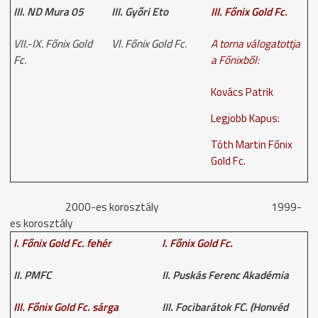
III. ND Mura 05
III. Győri Eto
III. Főnix Gold Fc.
VII.-IX. Főnix Gold
Vl. Főnix Gold Fc.
A torna válogatottja
Fc.
a Főnixből:
Kovács Patrik
Legjobb Kapus:
Tóth Martin Főnix
Gold Fc.
2000-es korosztály 1999-
es korosztály
I. Főnix Gold Fc. fehér
I. Főnix Gold Fc.
II. PMFC
II. Puskás Ferenc Akadémia
III. Főnix Gold Fc. sárga
III. Focibarátok FC. (Honvéd