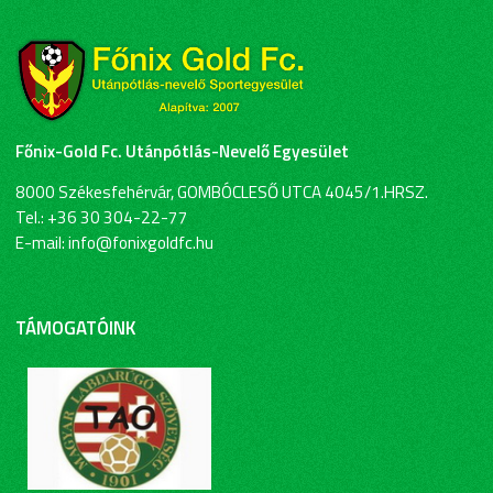
Főnix-Gold Fc. Utánpótlás-Nevelő Egyesület
8000 Székesfehérvár, GOMBÓCLESŐ UTCA 4045/1.HRSZ.
Tel.: +36 30 304-22-77
E-mail: info@fonixgoldfc.hu
TÁMOGATÓINK