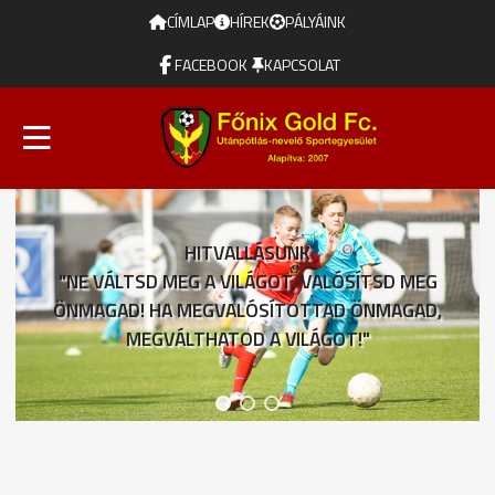
CÍMLAP
HÍREK
PÁLYÁINK
FACEBOOK
KAPCSOLAT
HITVALLÁSUNK
"NE VÁLTSD MEG A VILÁGOT, VALÓSÍTSD MEG
ÖNMAGAD! HA MEGVALÓSÍTOTTAD ÖNMAGAD,
MEGVÁLTHATOD A VILÁGOT!"