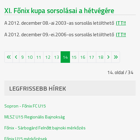
XI. Főnix kupa sorsolásai a hétvégére
A 2012. december 08.-ai 2003-as sorsolás letölthető
ITT!!
A 2012. december 09.-ei.2006-os sorsolás letölthető
ITT!!
9
10
11
12
13
14
15
16
17
18
14. oldal / 34
LEGFRISSEBB HÍREK
Sopron - Főnix FC U15
MLSZ U15 Regionális Bajnokság
Főnix - Sárbogárd Felnőtt bajnoki mérkőzés
Főnix U15 mérkőzések