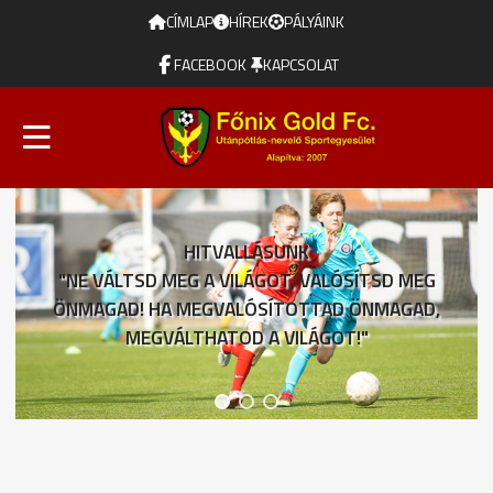
CÍMLAP
HÍREK
PÁLYÁINK
FACEBOOK
KAPCSOLAT
HITVALLÁSUNK
"NE VÁLTSD MEG A VILÁGOT, VALÓSÍTSD MEG
ÖNMAGAD! HA MEGVALÓSÍTOTTAD ÖNMAGAD,
MEGVÁLTHATOD A VILÁGOT!"