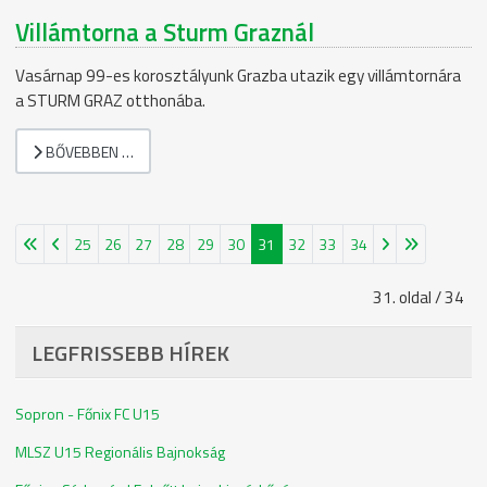
Villámtorna a Sturm Graznál
Vasárnap 99-es korosztályunk Grazba utazik egy villámtornára
a STURM GRAZ otthonába.
BŐVEBBEN …
25
26
27
28
29
30
31
32
33
34
31. oldal / 34
LEGFRISSEBB HÍREK
Sopron - Főnix FC U15
MLSZ U15 Regionális Bajnokság