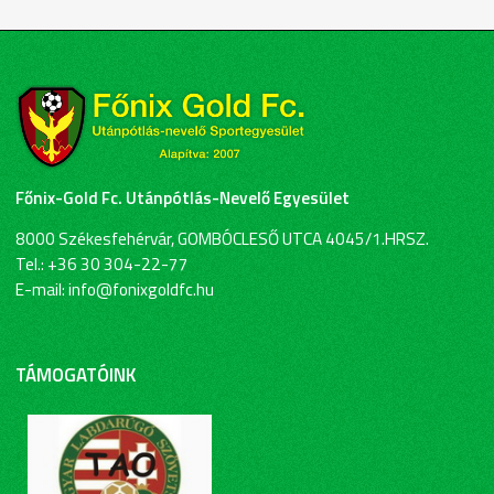
Főnix-Gold Fc. Utánpótlás-Nevelő Egyesület
8000 Székesfehérvár, GOMBÓCLESŐ UTCA 4045/1.HRSZ.
Tel.: +36 30 304-22-77
E-mail: info@fonixgoldfc.hu
TÁMOGATÓINK