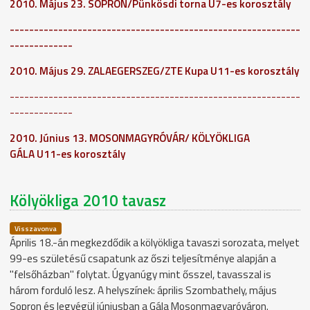
2010. Május 23. SOPRON/Pünkösdi torna U7-es korosztály
------------------------------------------------------------
-------------
2010. Május 29. ZALAEGERSZEG/ZTE Kupa U11-es korosztály
------------------------------------------------------------
-------------
2010. Június 13. MOSONMAGYRÓVÁR/ KÖLYÖKLIGA
GÁLA U11-es korosztály
Kölyökliga 2010 tavasz
Visszavonva
Április 18.-án megkezdődik a kölyökliga tavaszi sorozata, melyet
99-es születésű csapatunk az őszi teljesítménye alapján a
"felsőházban" folytat. Úgyanúgy mint ősszel, tavasszal is
három forduló lesz. A helyszínek: április Szombathely, május
Sopron és legvégül júniusban a Gála Mosonmagyaróváron.