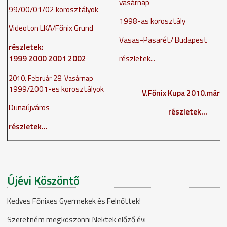
vasárnap
99/00/01/02 korosztályok
1998-as korosztály
Videoton LKA/
Főnix Grund
Vasas-Pasarét/ Budapest
részletek:
1999
2000
2001
2002
részletek...
2010. Február 28. Vasárnap
1999/2001-es korosztályok
V.Főnix Kupa 2010.márci
Dunaújváros
részletek...
részletek...
Újévi Köszöntő
Kedves Főnixes Gyermekek és Felnőttek!
Szeretném megköszönni Nektek előző évi