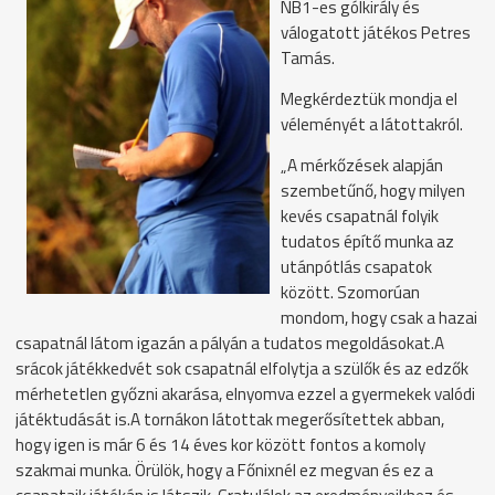
NB1-es gólkirály és
válogatott játékos Petres
Tamás.
Megkérdeztük mondja el
véleményét a látottakról.
„A mérkőzések alapján
szembetűnő, hogy milyen
kevés csapatnál folyik
tudatos építő munka az
utánpótlás csapatok
között. Szomorúan
mondom, hogy csak a hazai
csapatnál látom igazán a pályán a tudatos megoldásokat.A
srácok játékkedvét sok csapatnál elfolytja a szülők és az edzők
mérhetetlen győzni akarása, elnyomva ezzel a gyermekek valódi
játéktudását is.A tornákon látottak megerősítettek abban,
hogy igen is már 6 és 14 éves kor között fontos a komoly
szakmai munka. Örülök, hogy a Főnixnél ez megvan és ez a