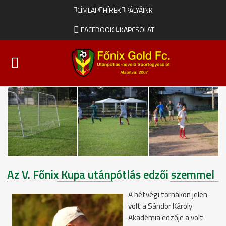
CÍMLAP
HÍREK
PÁLYÁINK
FACEBOOK
KAPCSOLAT
Az V. Főnix Kupa utánpótlás edzői szemmel
A hétvégi tornákon jelen
volt a Sándor Károly
Akadémia edzője a volt