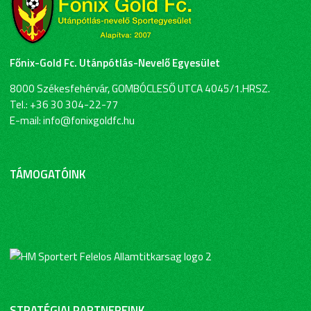
Főnix-Gold Fc. Utánpótlás-Nevelő Egyesület
8000 Székesfehérvár, GOMBÓCLESŐ UTCA 4045/1.HRSZ.
Tel.: +36 30 304-22-77
E-mail: info@fonixgoldfc.hu
TÁMOGATÓINK
STRATÉGIAI PARTNEREINK