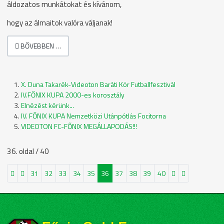
áldozatos munkátokat és kívánom,
hogy az álmaitok valóra váljanak!
BŐVEBBEN …
X. Duna Takarék-Videoton Baráti Kör Futballfesztivál
IV.FŐNIX KUPA 2000-es korosztály
Elnézést kérünk...
IV. FŐNIX KUPA Nemzetközi Utánpótlás Focitorna
VIDEOTON FC-FŐNIX MEGÁLLAPODÁS!!!
36. oldal / 40
31
32
33
34
35
36
37
38
39
40