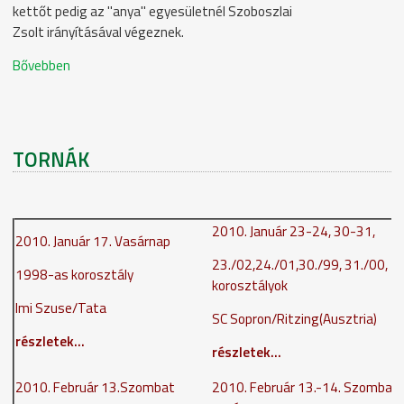
kettőt pedig az "anya" egyesületnél Szoboszlai
Zsolt irányításával végeznek.
Bővebben
TORNÁK
2010. Január 23-24, 30-31,
2010. Január 17. Vasárnap
23./
02,24./01,30./99, 31./00,
1998-as korosztály
korosztályok
Imi Szuse/Tata
SC Sopron/Ritzing(Ausztria)
részletek...
részletek...
2010. Február 13.Szombat
2010. Február 13.-14. Szombat