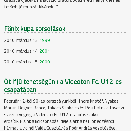
csapataik játékán is látszik. Gratulálok az eredményeikhez és
további jó munkát kívánok....”
Főnix kupa sorsolások
2010. március 13.
1999
2010. március 14.
2001
2010. március 15.
2000
Öt ifjú tehetségünk a Videoton Fc. U12-es
csapatában
Február 12-től 98-as korsztályunkból Hinora Kristóf, Nyakas
Martin, Bögyös Bence, Takács Szabolcs és Réti Patrik a tavaszi
szezon végéig a Videoton Fc. U12-es korosztályát
erősítik. Fiaink a kölcsönadás ideje alatt a heti öt edzésből
hármat a vidinél Vajda Gusztáv és Poór András vezetésével,