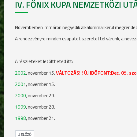
IV. FŐNIX KUPA NEMZETKÖZI U
Novemberben immáron negyedik alkalommal kerül megrendezé
A rendezvényre minden csapatot szeretettel várunk, a nevezé
A részleteket letöltheted itt:
VÁLTOZÁS!!! ÚJ IDŐPONT:Dec. 05. szo
2002
,
november 15
.
2001
, november 15.
2000
, november 29.
1999
, november 28.
1998
, november 21.
ELŐZŐ CIKK: ELNÉZÉST KÉRÜNK...
ELŐZŐ