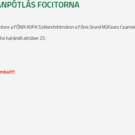
TÁNPÓTLÁS FOCITORNA
sre a FŐNIX KUPA Székesfehérváron a Főnix Grund Műfüves Csarno
si határidő október 25.
mbat!!!