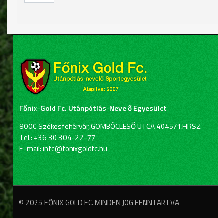
Főnix-Gold Fc. Utánpótlás-Nevelő Egyesület
8000 Székesfehérvár, GOMBÓCLESŐ UTCA 4045/1.HRSZ.
Tel.: +36 30 304-22-77
E-mail: info@fonixgoldfc.hu
© 2025 FŐNIX GOLD FC. MINDEN JOG FENNTARTVA