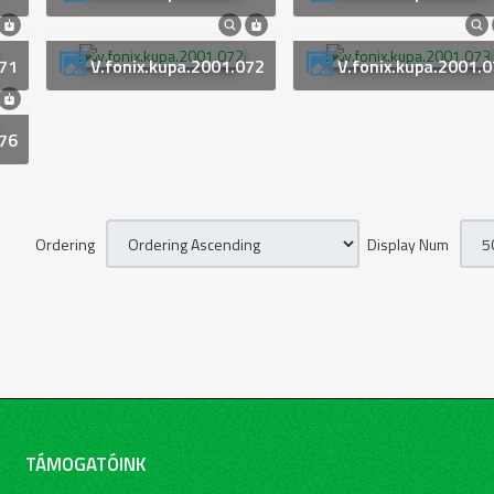
071
v.fonix.kupa.2001.072
v.fonix.kupa.2001.
076
Ordering
Display Num
TÁMOGATÓINK