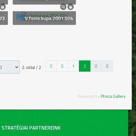
073
v.fonix.kupa.2001.074
1
2
2. oldal / 2
Powered by
Phoca Gallery
STRATÉGIAI PARTNEREINK