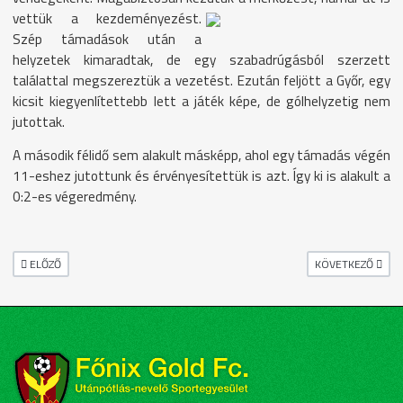
vettük a kezdeményezést.
Szép támadások után a
helyzetek kimaradtak, de egy szabadrúgásból szerzett
találattal megszereztük a vezetést. Ezután feljött a Győr, egy
kicsit kiegyenlítettebb lett a játék képe, de gólhelyzetig nem
jutottak.
A második félidő sem alakult másképp, ahol egy támadás végén
11-eshez jutottunk és érvényesítettük is azt. Így ki is alakult a
0:2-es végeredmény.
ELŐZŐ CIKK: TAVASZINDÍTÓ SZÖSSZENET ......
KÖVETKEZŐ CIKK:
ELŐZŐ
KÖVETKEZŐ