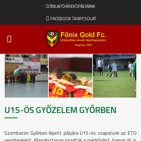
CÍMLAP
HÍREK
PÁLYÁINK
FACEBOOK
KAPCSOLAT
U15-ÖS GYŐZELEM GYŐRBEN
Szombaton Győrben lépett pályára U15-ös csapatunk az ETO
vendégeként. Magabiztosan kezdtük a mérkőzést, hamar át is