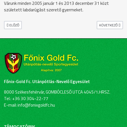
Várunk minden 2005 január 1 és 2013 december 31 közt
született labdarúgást szerető gyermeket.
ELŐZŐ CIKK: NYÁRI TÖRTÉNÉSEK – A SZAKMAI IGAZGATÓNK SZEMÉVEL
KÖVETKEZŐ CIKK: 
ELŐZŐ
KÖVETKEZŐ
Főnix-Gold Fc. Utánpótlás-Nevelő Egyesület
8000 Székesfehérvár, GOMBÓCLESŐ UTCA 4045/1.HRSZ.
Tel.: +36 30 304-22-77
E-mail: info@fonixgoldfc.hu
TÁMOGATÓINK