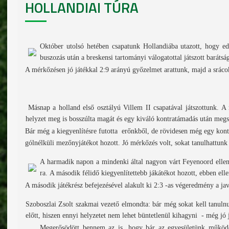
HOLLANDIAI TÚRA
Október utolsó hetében csapatunk Hollandiába utazott, hogy ed
buszozás után a breskensi tartományi válogatottal játszott baráts
A mérkőzésen jó játékkal 2:9 arányú győzelmet arattunk, majd a srácok
Másnap a holland első osztályú Villem II csapatával játszottunk. A
helyzet meg is bosszúlta magát és egy kiváló kontratámadás után megsz
Bár még a kiegyenlítésre futotta erőnkből, de rövidesen még egy kontr
gólnélküli mezőnyjátékot hozott. Jó mérkőzés volt, sokat tanulhattunk
A harmadik napon a mindenki által nagyon várt Feyenoord elleni
ra. A második félidő kiegyenlítettebb jákátékot hozott, ebben el
A második játékrész befejezésével alakult ki 2:3 -as végeredmény a j
Szoboszlai Zsolt szakmai vezető elmondta: bár még sokat kell tanuln
előtt, hiszen ennyi helyzetet nem lehet büntetlenül kihagyni - még jó 
Megerősödött bennem az is, hogy bár az egyesületünk működés