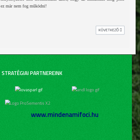
or ez már nem fog működni!
KÖVETKEZŐ CIKK: 5. ÉVES 
KÖVETKEZŐ
STRATÉGIAI PARTNEREINK
www.mindenamifoci.hu