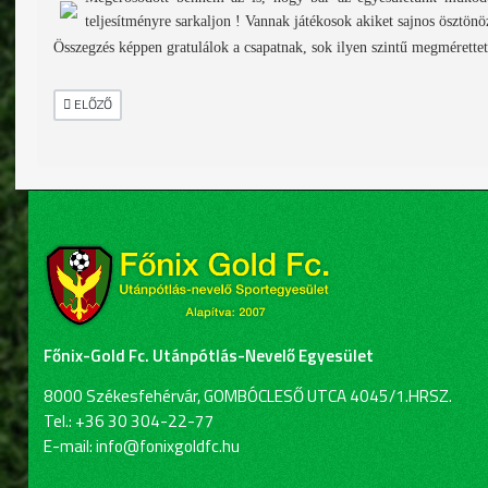
teljesítményre sarkaljon !
Vannak játékosok akiket sajnos ösztönö
Összegzés képpen gratulálok a csapatnak, sok ilyen szintű megmérettet
ELŐZŐ CIKK: KEZDŐDHET A SZEZON..
ELŐZŐ
Főnix-Gold Fc. Utánpótlás-Nevelő Egyesület
8000 Székesfehérvár, GOMBÓCLESŐ UTCA 4045/1.HRSZ.
Tel.: +36 30 304-22-77
E-mail: info@fonixgoldfc.hu