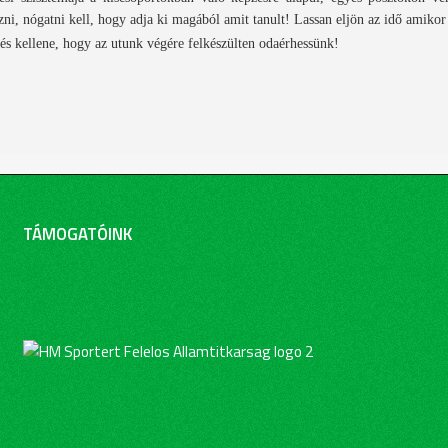
zni, nógatni kell, hogy adja ki magából amit tanult! Lassan eljön az idő amik
és kellene, hogy az utunk végére felkészülten odaérhessünk!
TÁMOGATÓINK