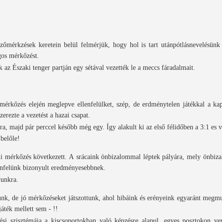
zőmérkzések keretein belül felmérjük, hogy hol is tart utánpótlásnevelésün
ágos mérkőzést.
 az Északi tenger partján egy sétával vezették le a meccs fáradalmait.
 mérkőzés elején meglepve ellenfelülket, szép, de erdménytelen játékkal a ka
erezte a vezetést a hazai csapat.
a, majd pár perccel később még egy. Így alakult ki az első félidőben a 3:1 es
 belőle!
 mérkőzés következett. A srácaink önbizalommal léptek pályára, mely önbizal
lenfelünk bizonyult eredményesebbnek.
avunkra.
unk, de jó mérkőzéseket játszottunk, ahol hibáink és erényeink egyaránt meg
játék mellett sem - !!
i szisztémája a kiscsoportokban való képzésre alapul, egyes posztokon ve