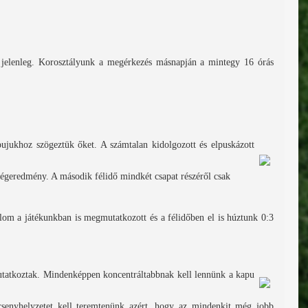
k jelenleg. Korosztályunk a megérkezés másnapján a mintegy 16 órás
pujukhoz szögeztük őket. A számtalan kidolgozott és elpuskázott
 végeredmény. A második félidő mindkét csapat részéről csak
om a játékunkban is megmutatkozott és a félidőben el is húztunk 0:3
mutatkoztak. Mindenképpen koncentráltabbnak kell lennünk a kapu
rsenyhelyzetet kell teremtenünk azért, hogy az mindenkit még jobb