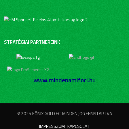
STRATÉGIAI PARTNEREINK
www.mindenamifoci.hu
© 2025 FŐNIX GOLD FC. MINDEN JOG FENNTARTVA
IMPRESSZUM
|
KAPCSOLAT