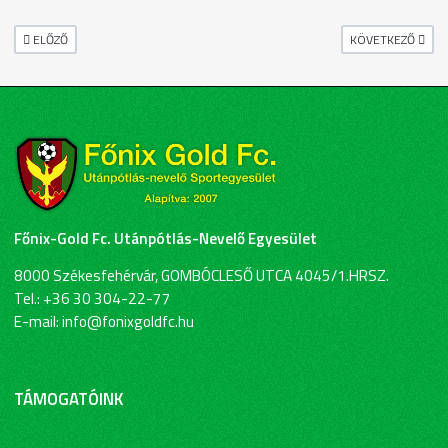
ELŐZŐ CIKK: A BAJNOKSÁG 11. FORDULÓJÁBAN
KÖVETKEZŐ CIKK:
ELŐZŐ
KÖVETKEZŐ
Főnix-Gold Fc. Utánpótlás-Nevelő Egyesület
8000 Székesfehérvár, GOMBÓCLESŐ UTCA 4045/1.HRSZ.
Tel.: +36 30 304-22-77
E-mail: info@fonixgoldfc.hu
TÁMOGATÓINK