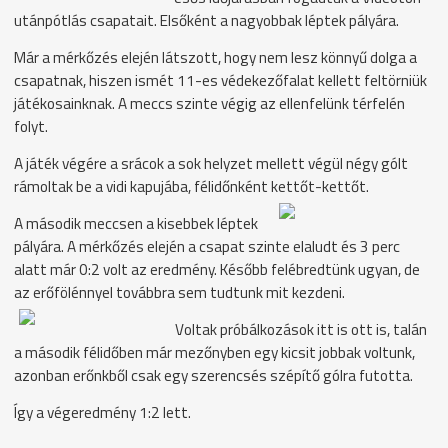
utánpótlás csapatait.
Elsőként a nagyobbak léptek pályára.
Már a mérkőzés elején látszott, hogy nem lesz könnyű dolga a
csapatnak, hiszen ismét 11-es védekezőfalat kellett feltörniük
játékosainknak. A meccs szinte végig az ellenfelünk térfelén
folyt.
A játék végére a srácok a sok helyzet mellett végül négy gólt
rámoltak be a vidi kapujába, félidőnként kettőt-kettőt.
A második meccsen a kisebbek léptek
pályára. A mérkőzés elején a csapat szinte elaludt és 3 perc
alatt már 0:2 volt az eredmény. Később felébredtünk ugyan, de
az erőfölénnyel továbbra sem tudtunk mit
kezdeni.
Voltak próbálkozások itt is ott is, talán
a második félidőben már mezőnyben egy kicsit jobbak voltunk,
azonban erőnkből csak egy szerencsés szépítő gólra futotta.
Így a végeredmény 1:2 lett.