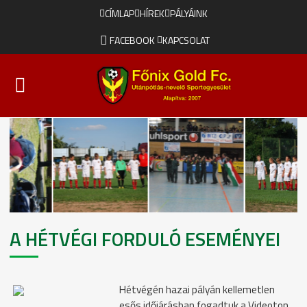
CÍMLAP
HÍREK
PÁLYÁINK
FACEBOOK
KAPCSOLAT
A HÉTVÉGI FORDULÓ ESEMÉNYEI
Hétvégén hazai pályán kellemetlen
esős időjárásban fogadtuk a Videoton