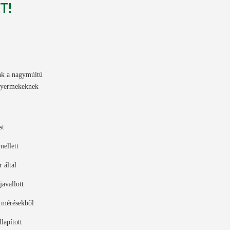
T!
unk a nagymúltú
 gyermekeknek
st
mellett
 által
javallott
t mérésekből
lapított