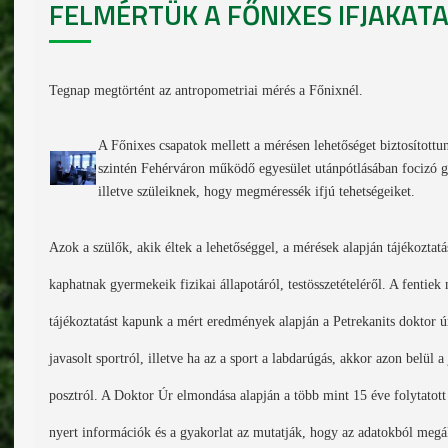
FELMÉRTÜK A FŐNIXES IFJAKATA
Tegnap megtörtént az antropometriai mérés a Főnixnél.
A Főnixes csapatok mellett a mérésen lehetőséget biztosított
szintén Fehérváron működő egyesület utánpótlásában focizó
illetve szüleiknek, hogy megméressék ifjú tehetségeiket.
Azok a szülők, akik éltek a lehetőséggel, a mérések alapján tájékoztatá
kaphatnak gyermekeik fizikai állapotáról, testösszetételéről. A fentiek 
tájékoztatást
kapunk a mért eredmények alapján a Petrekanits doktor úr
javasolt sportról,
illetve ha az a sport a labdarúgás, akkor azon belül a 
posztról.
A Doktor Úr elmondása alapján a több mint 15 éve folytatot
nyert információk és a gyakorlat az mutatják, hogy az adatokból megál