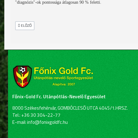
"diagnózis"-ok pontossága átlagosan 90 % feletti.
ELŐZŐ CIKK: IRÁNY A PUSKÁS FERENC STADION!!!
ELŐZŐ
Főnix-Gold Fc. Utánpótlás-Nevelő Egyesület
8000 Székesfehérvár, GOMBÓCLESŐ UTCA 4045/1.HRSZ.
Tel.: +36 30 304-22-77
E-mail: info@fonixgoldfc.hu