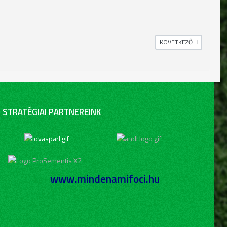
KÖVETKEZŐ CIKK: BEMU
KÖVETKEZŐ
STRATÉGIAI PARTNEREINK
www.mindenamifoci.hu